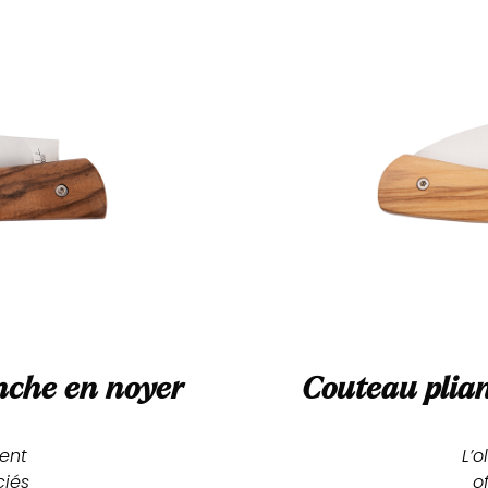
che en noyer
Couteau plian
ent 
L’o
iés 
o