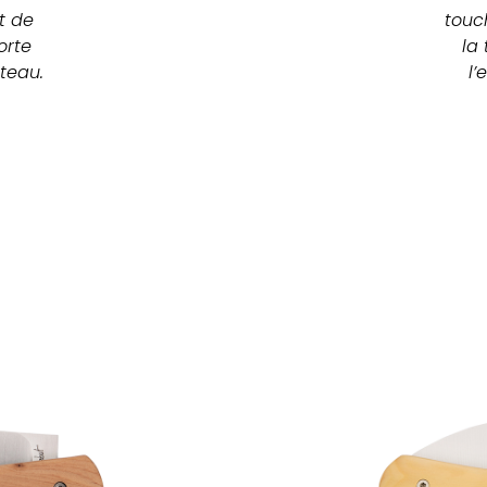
 de 
touch
rte 
la 
teau.
l’