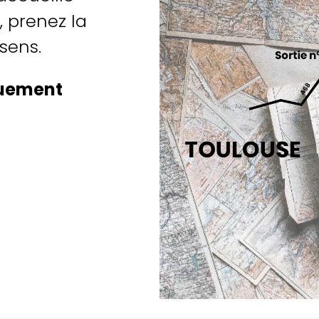
, prenez la
ssens.
quement