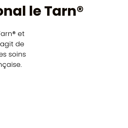
nal le Tarn®
arn® et
’agit de
es soins
nçaise.