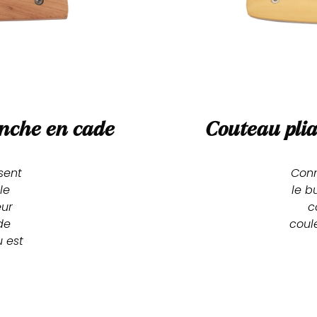
che en cade
Couteau plia
ent 
Conn
e 
le b
ur 
c
e 
coul
 est 