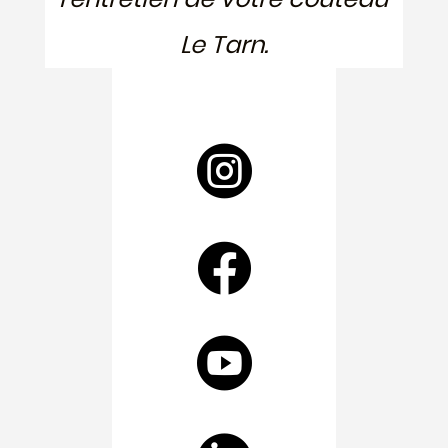
Le Tarn.


