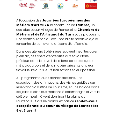
A l’occasion des
Journées Européennes des
Métiers d’Art 2024
, la commune de
Lautrec
, un
des plus beaux villages de France, et la
Chambre de
Métiers et de l’Artisanat du Tarn
vous proposent
une déambulation au cœur de la cité médiévale, à la
rencontre de trente-cinq artisans d’art Tarnais.
Dans des ateliers éphémères souvent insolites ou en
plein air , ces chefs d’entreprise aux savoir faire
précieux dans le travail de la terre, de la pierre, des
métaux, du bois et de la matière présenteront leur
travail, leurs outils leurs réalisations et leur passion !
Au programme ? Des démonstrations, une
exposition, des animations, des visites guidées sur
réservation à l’Office de Tourisme, et une balade dans
les jolies ruelles aux maisons à colombages et vers le
célèbre moulin à vent dominant la plaine du
Lautrécois… Alors ne manquez pas ce
rendez-vous
exceptionnel au cœur du village de Lautrec les
6 et 7 avril !