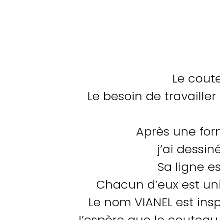
Le coute
Le besoin de travailler
Après une form
j’ai dessi
Sa ligne e
Chacun d’eux est un
Le nom VIANEL est insp
J’espère que le coute