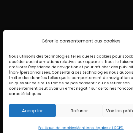
Gérer le consentement aux cookies
ACCUEIL
Nous utilisons des technologies telles que les cookies pour stock
accéder aux informations relatives aux appareils. Nous le faison
LES COUTEAUX
améliorer l’expérience de navigation et pour afficher des publici
(non-)personnalisées. Consentir à ces technologies nous autori
traiter des données telles que le comportement de navigation ou
L’ATELIER VIANEL
uniques sur ce site. Le fait de ne pas consentir ou de retirer son
consentement peut avoir un effet négatif sur certaines foncton
ACTUALITÉS ET GUIDES
caractéristiques.
CONTACT
Accepter
Refuser
Voir les pré
MON COMPTE
Politique de cookies
Mentions légales et RGPD