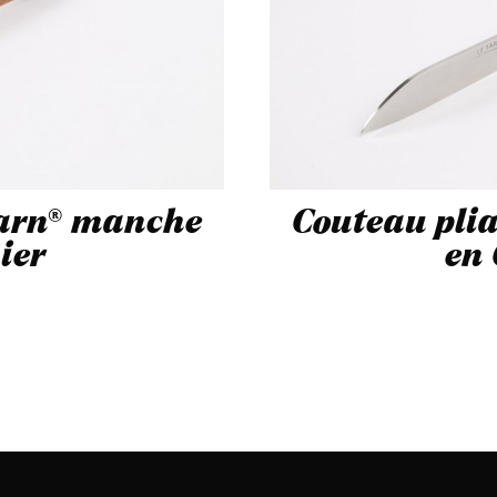
Tarn® manche
Couteau pli
ier
en 