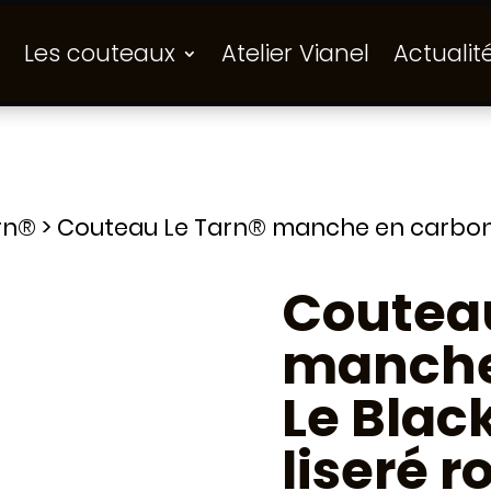
Les couteaux
Atelier Vianel
Actualit
rn®
>
Couteau Le Tarn® manche en carbone 
Couteau
manche
Le Blac
liseré 