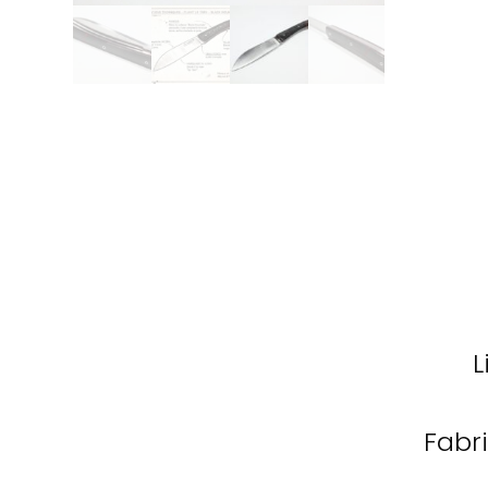
L
Fabr