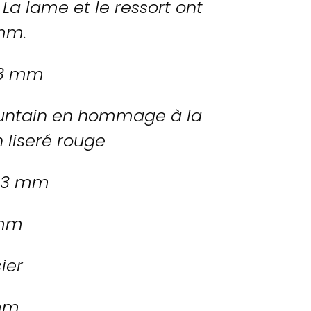
 La lame et le ressort ont
 mm.
r 3 mm
ountain en hommage à la
liseré rouge
r 3 mm
 mm
ier
 mm