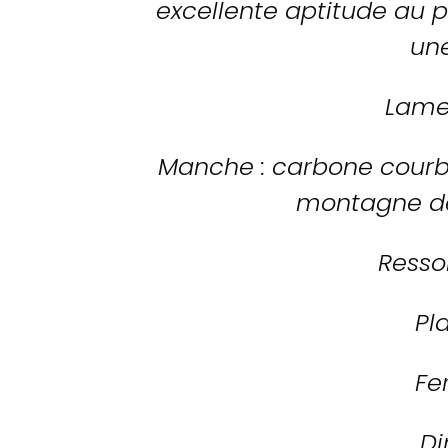
excellente aptitude au po
une
Lame 
Manche : carbone courb
montagne de
Resso
Pl
Fe
Di