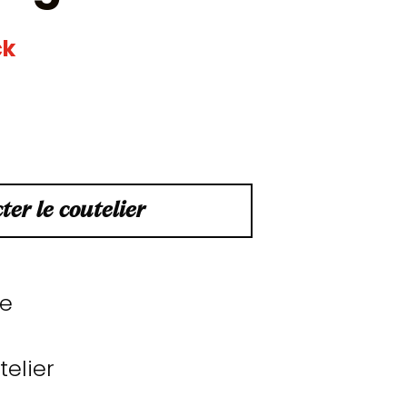
ck
ter le coutelier
le
elier