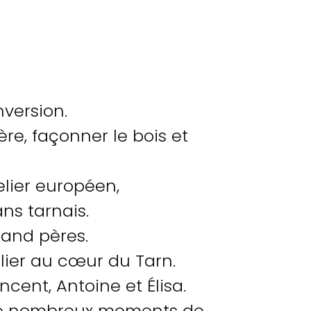
nversion.
ère, façonner le bois et
elier européen,
s tarnais.
rand pères.
ier au cœur du Tarn.
cent, Antoine et Élisa.
de nombreux moments de