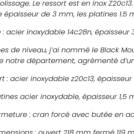
lissage. Le ressort est en inox Z20c13.
 épaisseur de 3 mm, les platines 1.5
: acier inoxydable 14c28n, épaisseu
es de niveau, j’ai nommé le Black M
 notre département, agrémenté d’un 
rt : acier inoxydable z20c13, épaisseu
atines acier inoxydable, épaisseur 1,5
rmeture : cran forcé avec butée en ac
mensions : ouvert 218 mm fermé 119