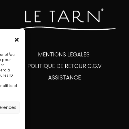
MENTIONS LEGALES
er et/ou
s pour
POLITIQUE DE RETOUR
C.G.V
tés
sera à
 les ID
ASSISTANCE
nalités et
férences