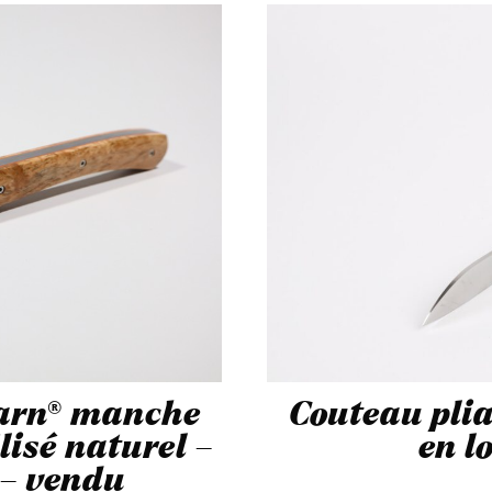
Tarn® manche
Couteau pli
isé naturel –
en l
 – vendu