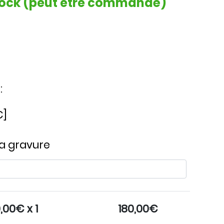
stock (peut être commandé)
:
€]
la gravure
0,00
€ x 1
180,00
€