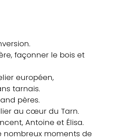
nversion.
ère, façonner le bois et
elier européen,
s tarnais.
rand pères.
ier au cœur du Tarn.
cent, Antoine et Élisa.
de nombreux moments de