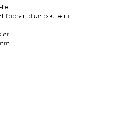
lle
t l’achat d’un couteau.
ier
 mm