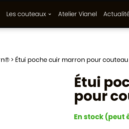
Les couteaux
Atelier Vianel
Actualit
rn®
>
Étui poche cuir marron pour couteau 
Étui po
pour co
En stock (peut