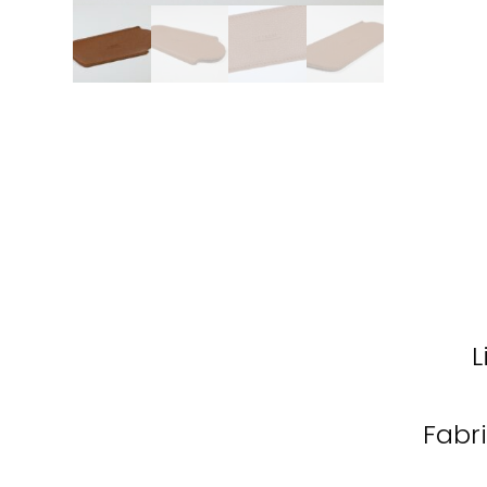
L
Fabr