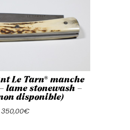
ant Le Tarn® manche
f – lame stonewash –
non disponible)
350,00
€