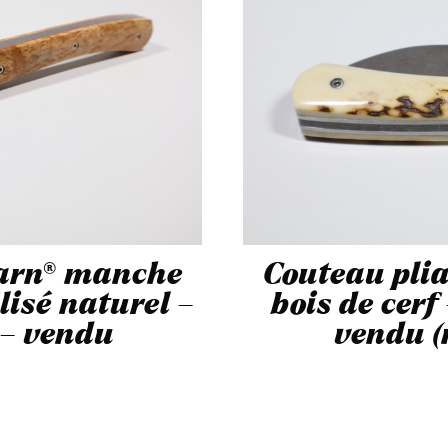
Tarn® manche
Couteau pli
isé naturel –
bois de cer
 – vendu
vendu (