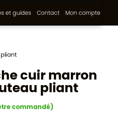
és et guides
Contact
Mon compte
pliant
che cuir marron
uteau pliant
 être commandé)