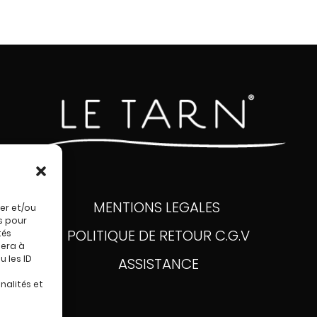
MENTIONS LEGALES
er et/ou
s pour
POLITIQUE DE RETOUR
C.G.V
tés
sera à
 les ID
ASSISTANCE
nalités et